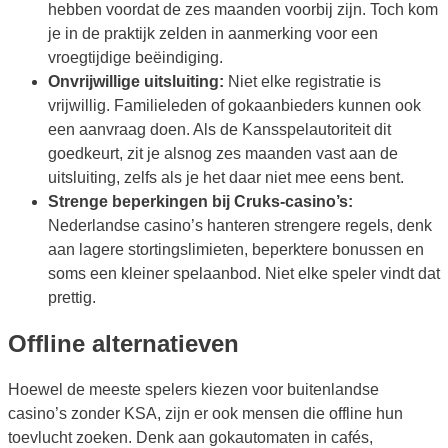
hebben voordat de zes maanden voorbij zijn. Toch kom
je in de praktijk zelden in aanmerking voor een
vroegtijdige beëindiging.
Onvrijwillige uitsluiting:
Niet elke registratie is
vrijwillig. Familieleden of gokaanbieders kunnen ook
een aanvraag doen. Als de Kansspelautoriteit dit
goedkeurt, zit je alsnog zes maanden vast aan de
uitsluiting, zelfs als je het daar niet mee eens bent.
Strenge beperkingen bij Cruks-casino’s:
Nederlandse casino’s hanteren strengere regels, denk
aan lagere stortingslimieten, beperktere bonussen en
soms een kleiner spelaanbod. Niet elke speler vindt dat
prettig.
Offline alternatieven
Hoewel de meeste spelers kiezen voor buitenlandse
casino’s zonder KSA, zijn er ook mensen die offline hun
toevlucht zoeken. Denk aan gokautomaten in cafés,