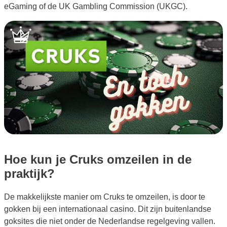
eGaming of de UK Gambling Commission (UKGC).
Hoe kun je Cruks omzeilen in de
praktijk?
De makkelijkste manier om Cruks te omzeilen, is door te
gokken bij een internationaal casino. Dit zijn buitenlandse
goksites die niet onder de Nederlandse regelgeving vallen.