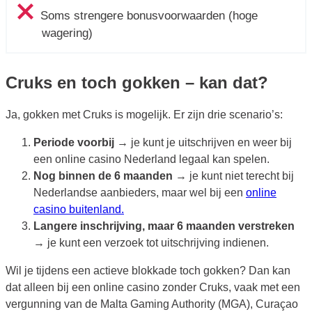
Soms strengere bonusvoorwaarden (hoge
wagering)
Cruks en toch gokken – kan dat?
Ja, gokken met Cruks is mogelijk. Er zijn drie scenario’s:
Periode voorbij
→
je kunt je uitschrijven en weer bij
een online casino Nederland legaal kan spelen.
Nog binnen de 6 maanden
→ je kunt niet terecht bij
Nederlandse aanbieders, maar wel bij een
online
casino buitenland.
Langere inschrijving, maar 6 maanden verstreken
→ je kunt een verzoek tot uitschrijving indienen.
Wil je tijdens een actieve blokkade toch gokken? Dan kan
dat alleen bij een online casino zonder Cruks, vaak met een
vergunning van de Malta Gaming Authority (MGA), Curaçao