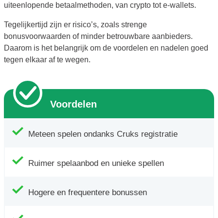
uiteenlopende betaalmethoden, van crypto tot e-wallets.
Tegelijkertijd zijn er risico’s, zoals strenge
bonusvoorwaarden of minder betrouwbare aanbieders.
Daarom is het belangrijk om de voordelen en nadelen goed
tegen elkaar af te wegen.
Voordelen
Meteen spelen ondanks Cruks registratie
Ruimer spelaanbod en unieke spellen
Hogere en frequentere bonussen