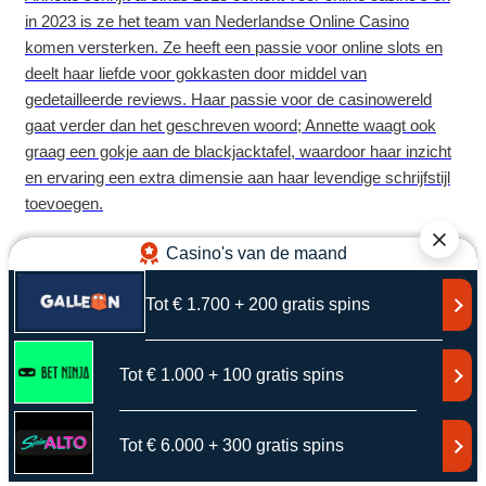
in 2023 is ze het team van Nederlandse Online Casino
komen versterken. Ze heeft een passie voor online slots en
deelt haar liefde voor gokkasten door middel van
gedetailleerde reviews. Haar passie voor de casinowereld
gaat verder dan het geschreven woord; Annette waagt ook
graag een gokje aan de blackjacktafel, waardoor haar inzicht
en ervaring een extra dimensie aan haar levendige schrijfstijl
toevoegen.
Casino's van de maand
Close
Tot € 1.700 + 200 gratis spins
Tot € 1.000 + 100 gratis spins
Tot € 6.000 + 300 gratis spins