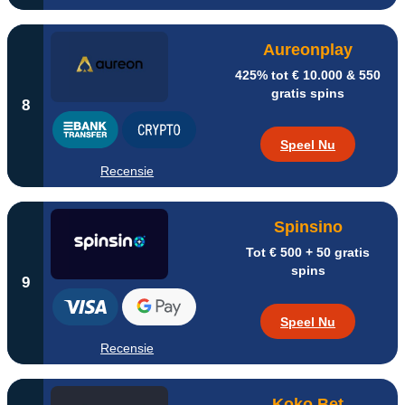
Aureonplay
425% tot € 10.000 & 550
gratis spins
Speel Nu
Recensie
Spinsino
Tot € 500 + 50 gratis
spins
Speel Nu
Recensie
Koko Bet