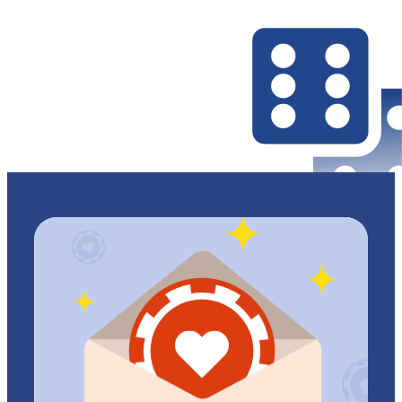
online casino’s spelen. Stel realistische limieten in en
houd verantwoord spelen altijd in gedachten.