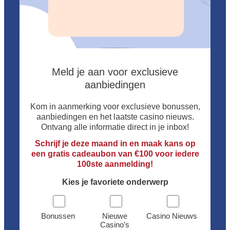
Meld je aan voor exclusieve
aanbiedingen
Kom in aanmerking voor exclusieve bonussen,
aanbiedingen en het laatste casino nieuws.
Ontvang alle informatie direct in je inbox!
Schrijf je deze maand in en maak kans op
een gratis cadeaubon van €100 voor iedere
100ste aanmelding!
Kies je favoriete onderwerp
Bonussen
Nieuwe
Casino Nieuws
Casino’s