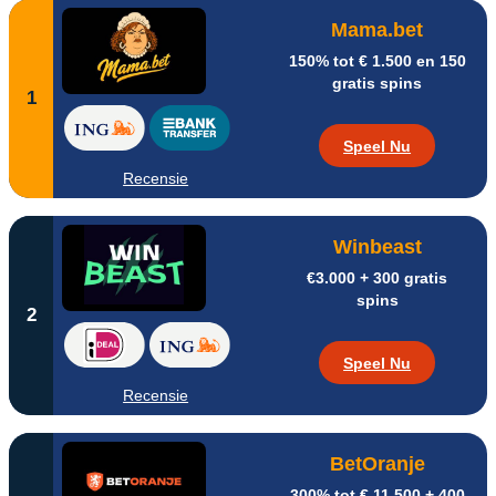
Mama.bet
150% tot € 1.500 en 150
gratis spins
Speel Nu
Recensie
Winbeast
€3.000 + 300 gratis
spins
Speel Nu
Recensie
BetOranje
300% tot € 11.500 + 400