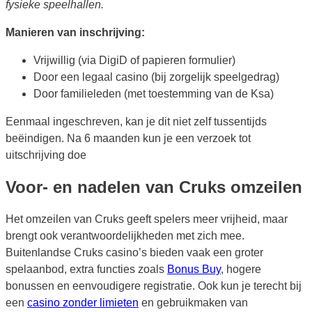
fysieke speelhallen.
Manieren van inschrijving:
Vrijwillig (via DigiD of papieren formulier)
Door een legaal casino (bij zorgelijk speelgedrag)
Door familieleden (met toestemming van de Ksa)
Eenmaal ingeschreven, kan je dit niet zelf tussentijds
beëindigen. Na 6 maanden kun je een verzoek tot
uitschrijving doe
Voor- en nadelen van Cruks omzeilen
Het omzeilen van Cruks geeft spelers meer vrijheid, maar
brengt ook verantwoordelijkheden met zich mee.
Buitenlandse Cruks casino’s bieden vaak een groter
spelaanbod, extra functies zoals
Bonus Buy
, hogere
bonussen en eenvoudigere registratie. Ook kun je terecht bij
een
casino zonder limieten
en gebruikmaken van