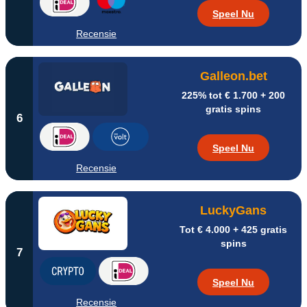
Speel Nu
Recensie
Galleon.bet
225% tot € 1.700 + 200
gratis spins
Speel Nu
Recensie
LuckyGans
Tot € 4.000 + 425 gratis
spins
Speel Nu
Recensie