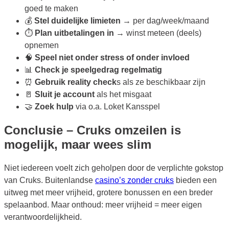
goed te maken
💰
Stel duidelijke limieten
→ per dag/week/maand
⏱
Plan uitbetalingen in
→ winst meteen (deels)
opnemen
🧠
Speel niet onder stress of onder invloed
📊
Check je speelgedrag regelmatig
⏰
Gebruik reality check
s als ze beschikbaar zijn
🚪
Sluit je account
als het misgaat
🤝
Zoek hulp
via o.a. Loket Kansspel
Conclusie – Cruks omzeilen is
mogelijk, maar wees slim
Niet iedereen voelt zich geholpen door de verplichte gokstop
van Cruks. Buitenlandse
casino’s zonder cruks
bieden een
uitweg met meer vrijheid, grotere bonussen en een breder
spelaanbod. Maar onthoud: meer vrijheid = meer eigen
verantwoordelijkheid.