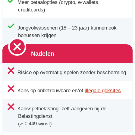
Meer betaalopties (crypto, e-wallets,
creditcards)
Jongvolwassenen (18 – 23 jaar) kunnen ook
bonussen krijgen
Nadelen
Risico op overmatig spelen zonder bescherming
Kans op onbetrouwbare en/of
illegale goksites
Kansspelbelasting: zelf aangeven bij de
Belastingdienst
(> € 449 winst)