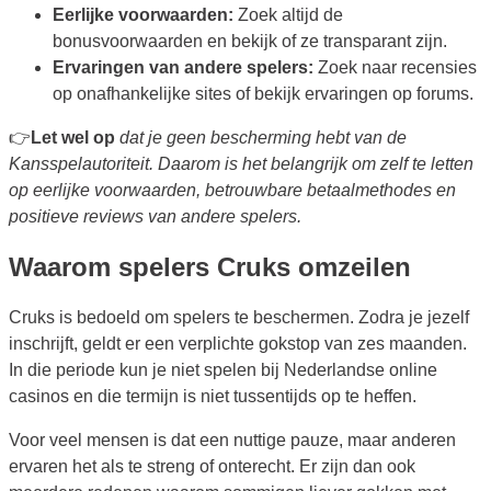
Eerlijke voorwaarden:
Zoek altijd de
bonusvoorwaarden en bekijk of ze transparant zijn.
Ervaringen van andere spelers:
Zoek naar recensies
op onafhankelijke sites of bekijk ervaringen op forums.
👉
Let wel op
dat je geen bescherming hebt van de
Kansspelautoriteit. Daarom is het belangrijk om zelf te letten
op eerlijke voorwaarden, betrouwbare betaalmethodes en
positieve reviews van andere spelers.
Waarom spelers Cruks omzeilen
Cruks is bedoeld om spelers te beschermen. Zodra je jezelf
inschrijft, geldt er een verplichte gokstop van zes maanden.
In die periode kun je niet spelen bij Nederlandse online
casinos en die termijn is niet tussentijds op te heffen.
Voor veel mensen is dat een nuttige pauze, maar anderen
ervaren het als te streng of onterecht. Er zijn dan ook