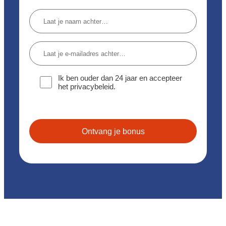
Ik ben ouder dan 24 jaar en accepteer
het privacybeleid.