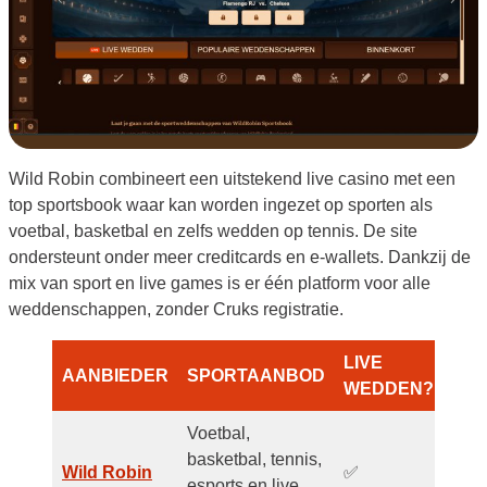
Wild Robin combineert een uitstekend live casino met een
top sportsbook waar kan worden ingezet op sporten als
voetbal, basketbal en zelfs wedden op tennis. De site
ondersteunt onder meer creditcards en e-wallets. Dankzij de
mix van sport en live games is er één platform voor alle
weddenschappen, zonder Cruks registratie.
LIVE
SP
AANBIEDER
SPORTAANBOD
WEDDEN?
WE
Voetbal,
100 
basketbal, tennis,
Wild Robin
✅
€ 10
esports en live