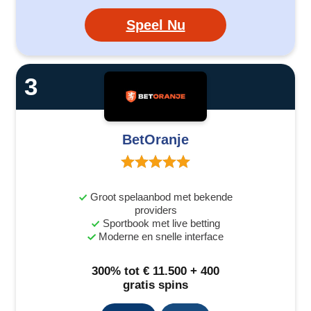
Speel Nu
3
BetOranje
Groot spelaanbod met bekende
providers
Sportbook met live betting
Moderne en snelle interface
300% tot € 11.500 + 400
gratis spins