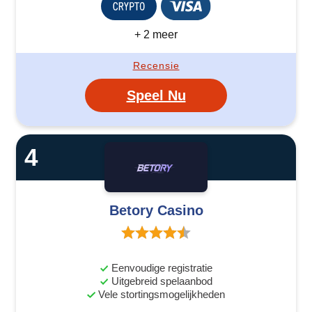
+ 2 meer
Recensie
Speel Nu
4
Betory Casino
Eenvoudige registratie
Uitgebreid spelaanbod
Vele stortingsmogelijkheden