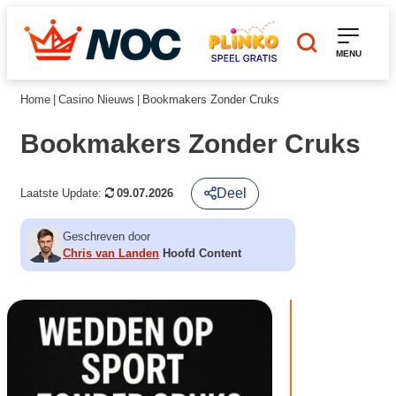
MENU
Home
|
Casino Nieuws
|
Bookmakers Zonder Cruks
Bookmakers Zonder Cruks
Deel
Laatste Update:
09.07.2026
Geschreven door
Chris van Landen
Hoofd Content