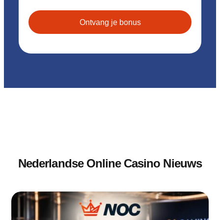
Nederlandse Online Casino Nieuws