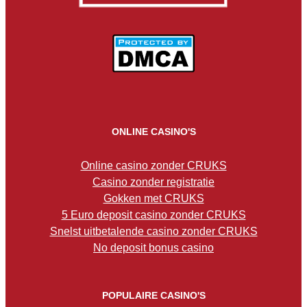
ONLINE CASINO'S
Online casino zonder CRUKS
Casino zonder registratie
Gokken met CRUKS
5 Euro deposit casino zonder CRUKS
Snelst uitbetalende casino zonder CRUKS
No deposit bonus casino
POPULAIRE CASINO'S