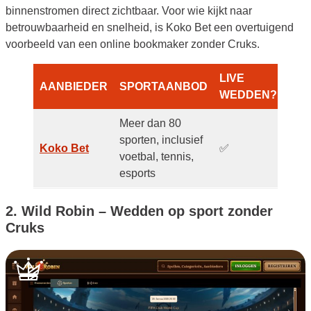
binnenstromen direct zichtbaar. Voor wie kijkt naar
betrouwbaarheid en snelheid, is Koko Bet een overtuigend
voorbeeld van een online bookmaker zonder Cruks.
LIVE
SP
AANBIEDER
SPORTAANBOD
WEDDEN?
WE
Meer dan 80
100 
sporten, inclusief
Koko Bet
✅
€ 50
voetbal, tennis,
min.
esports
2. Wild Robin – Wedden op sport zonder
Cruks