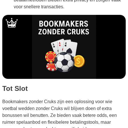
voor snellere transacties.
Tot Slot
Bookmakers zonder Cruks zijn een oplossing voor wie
voetbal wedden zonder Cruks wil blijven doen of extra
bonussen wil benutten. Ze bieden vaak betere odds, een
ruimer spelaanbod en flexibelere betalingstools, maar