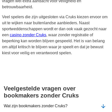
vragen wel extra aandacht voor veiligheid en
betrouwbaarheid.
Veel spelers die zijn uitgesloten via Cruks kiezen ervoor om
uit te wijken naar buitenlandse aanbieders. Naast
sportweddenschappen wordt er dan ook vaak gezocht naar
een
casino zonder Cruks
, waar zonder registratie of
beperking kan worden blijven gespeeld. Het is van belang
om altijd kritisch te blijven waar je speelt en dat je bewust
kiest voor veilig en verantwoord spelen.
Veelgestelde vragen over
bookmakers zonder Cruks
Wat zijn bookmakers zonder Cruks?