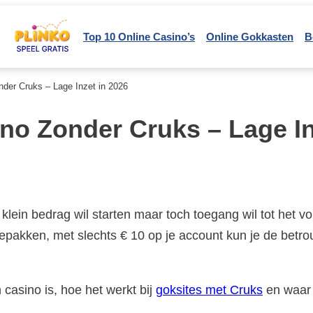
Top 10 Online Casino’s
Online Gokkasten
B
nder Cruks – Lage Inzet in 2026
no Zonder Cruks – Lage In
klein bedrag wil starten maar toch toegang wil tot het v
meepakken, met slechts € 10 op je account kun je de bet
 casino is, hoe het werkt bij
goksites met Cruks
en waar 