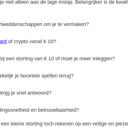
niet alleen aan de lage instap. Belangrijker is de kwali
sportweddenschappen om je te vermaken?
ard
of crypto vanaf € 10?
bij een storting van € 10 of moet je meer inleggen?
kelijk je favoriete spellen terug?
 krijg je snel antwoord?
talingssnelheid en betrouwbaarheid?
en kleine storting toch rekenen op een veilige en plezie