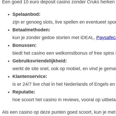
Een goed 10 euro deposit casino zonder Cruks herken je 
Spelaanbod:
zijn er genoeg slots, live spellen en eventueel 
Betaalmethoden:
kun je zonder gedoe storten met iDEAL,
Paysafec
Bonussen:
biedt het casino een welkomstbonus of free spins 
Gebruiksvriendelijkheid:
werkt de site snel, ook op mobiel, en vind je gemak
Klantenservice:
is er 24/7 live chat in het Nederlands of Engels en
Reputatie:
hoe scoort het casino in reviews, vooral op uitbe
Als een casino op deze punten goed scoort, kun je met e