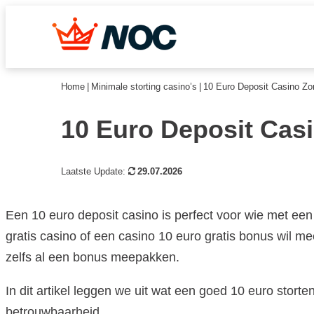
Home
|
Minimale storting casino’s
|
10 Euro Deposit Casino Zo
10 Euro Deposit Casi
Laatste Update:
29.07.2026
Een 10 euro deposit casino is perfect voor wie met een 
gratis casino of een casino 10 euro gratis bonus wil 
zelfs al een bonus meepakken.
In dit artikel leggen we uit wat een goed 10 euro storten
betrouwbaarheid.