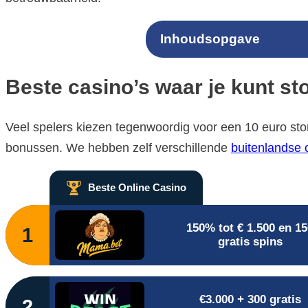
Inhoudsopgave
Beste casino’s waar je kunt st
Veel spelers kiezen tegenwoordig voor een 10 euro stor
bonussen. We hebben zelf verschillende
buitenlandse 
Beste Online Casino
150% tot € 1.500 en 15
gratis spins
€3.000 + 300 gratis