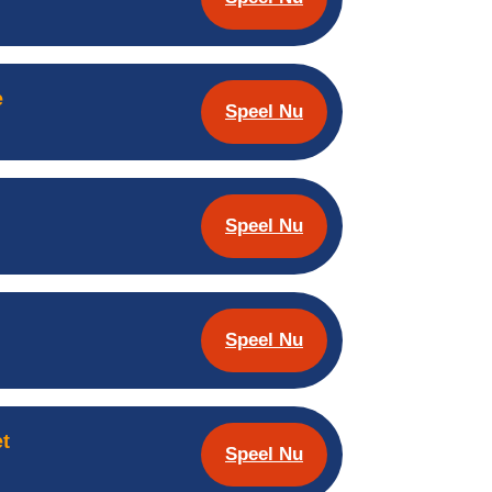
e
Speel Nu
Speel Nu
Speel Nu
t
Speel Nu