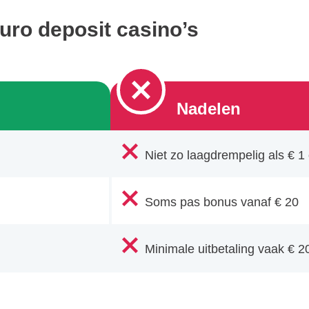
uro deposit casino’s
Nadelen
Niet zo laagdrempelig als € 1 
Soms pas bonus vanaf € 20
Minimale uitbetaling vaak € 2