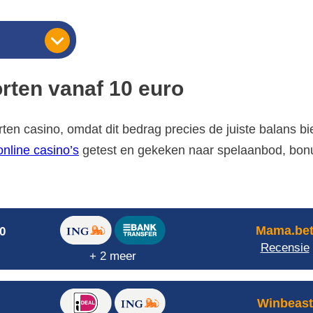
orten vanaf 10 euro
ten casino, omdat dit bedrag precies de juiste balans b
online casino’s
getest en gekeken naar spelaanbod, bonu
Mama.be
0
Recensie
+ 2 meer
Winbeast