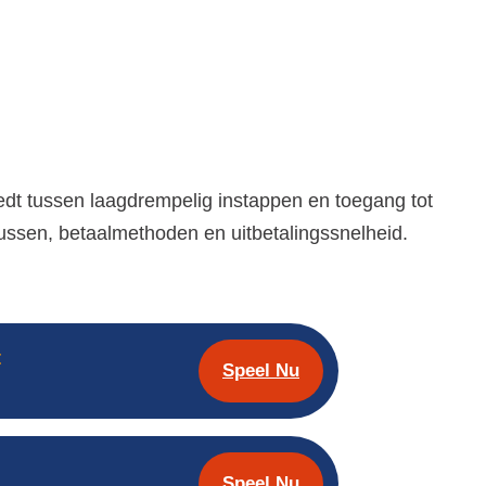
iedt tussen laagdrempelig instappen en toegang tot
ssen, betaalmethoden en uitbetalingssnelheid.
t
Speel Nu
Speel Nu