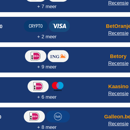
Recensie
+ 7 meer
BetOranj
0
Recensie
+ 2 meer
Betory
Recensie
+ 9 meer
Kaasino
Recensie
+ 6 meer
Galleon.be
0
Recensie
+ 8 meer