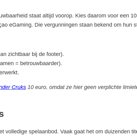
ouwbaarheid staat altijd voorop. Kies daarom voor een 10
ao eGaming. Die vergunningen staan bekend om hun strikt
n zichtbaar bij de footer).
 namen = betrouwbaarder).
erwerkt.
nder Cruks
10 euro, omdat ze hier geen verplichte limiet
s
et volledige spelaanbod. Vaak gaat het om duizenden tite