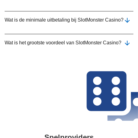
Nee, dat is bij een buitenlands casino niet mogelijk. Je
Wat is de minimale uitbetaling bij SlotMonster Casino?
kunt echter wel direct met je Nederlandse bankrekening
storten en dat werkt net zo makkelijk en snel als iDEAL.
De minimale uitbetaling bedraagt € 20.
Wat is het grootste voordeel van SlotMonster Casino?
Wat dit online casino bijzonder maakt, is het uitgebreide
aanbod aan slots en online gokkasten. Dit is al duidelijk
af te leiden uit de naam van het casino.
Spelproviders