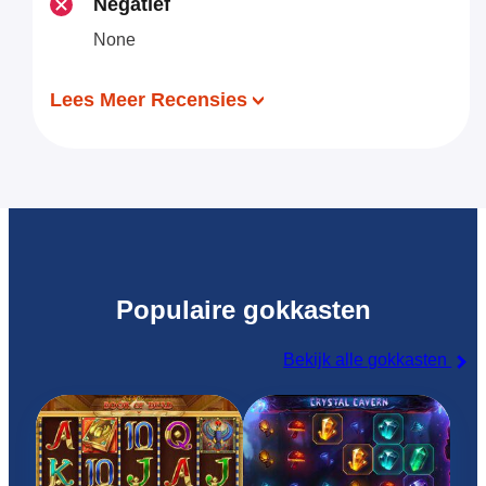
Negatief
None
Lees Meer Recensies
Populaire gokkasten
Bekijk alle gokkasten