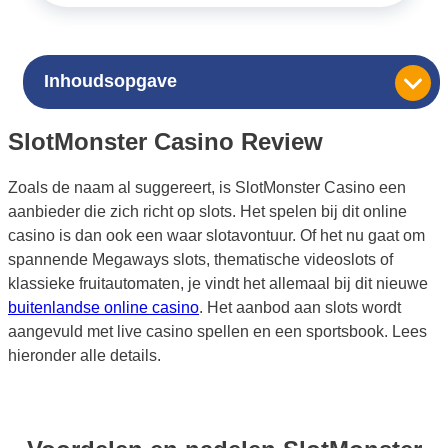
Inhoudsopgave
SlotMonster Casino Review
Zoals de naam al suggereert, is SlotMonster Casino een
aanbieder die zich richt op slots. Het spelen bij dit online
casino is dan ook een waar slotavontuur. Of het nu gaat om
spannende Megaways slots, thematische videoslots of
klassieke fruitautomaten, je vindt het allemaal bij dit nieuwe
buitenlandse online casino
. Het aanbod aan slots wordt
aangevuld met live casino spellen en een sportsbook. Lees
hieronder alle details.