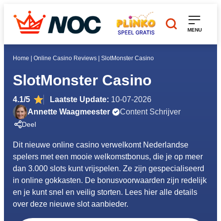
MENU
Home
|
Online Casino Reviews
|
SlotMonster Casino
SlotMonster Casino
4.1/5
Laatste Update:
10-07-2026
Annette Waagmeester
Content Schrijver
Deel
Dit nieuwe online casino verwelkomt Nederlandse
spelers met een mooie welkomstbonus, die je op meer
dan 3.000 slots kunt vrijspelen. Ze zijn gespecialiseerd
in online gokkasten. De bonusvoorwaarden zijn redelijk
en je kunt snel en veilig storten. Lees hier alle details
over deze nieuwe slot aanbieder.