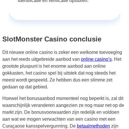
identificatie en verificatie opsturen.
SlotMonster Casino conclusie
Dit nieuwe online casino is zeker een welkome toevoeging
aan het reeds uitgebreide aanbod van
online casino’s
. Het
grootste pluspunt is het enorme aanbod aan online
gokkasten, het casino spel bij uitstek dat nog steeds het
meest wordt gespeeld. Ze hebben dus een slimme zet
gedaan op dat gebied.
Hoewel het bonusaanbod momenteel nog beperkt is, zal dit
waarschijnlijk veranderen aangezien ze nog maar net op de
markt zijn. De bonusvoorwaarden zijn redelijk en voldoen
aan wat we mogen verwachten van een casino met een
Curaçaose kansspelvergunning. De
betaalmethoden
zijn