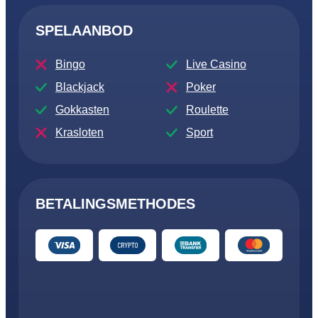
SPELAANBOD
Bingo
Live Casino
Blackjack
Poker
Gokkasten
Roulette
Krasloten
Sport
BETALINGS­METHODES