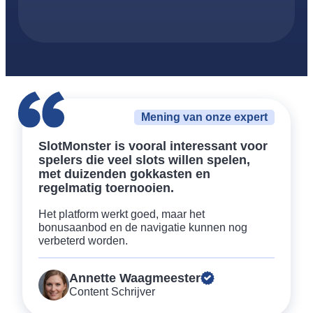
Mening van onze expert
SlotMonster is vooral interessant voor
spelers die veel slots willen spelen,
met duizenden gokkasten en
regelmatig toernooien.
Het platform werkt goed, maar het
bonusaanbod en de navigatie kunnen nog
verbeterd worden.
Annette Waagmeester
Content Schrijver