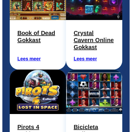
Book of Dead
Crystal
Gokkast
Cavern Online
Gokkast
Lees meer
Lees meer
Pirots 4
Bicicleta