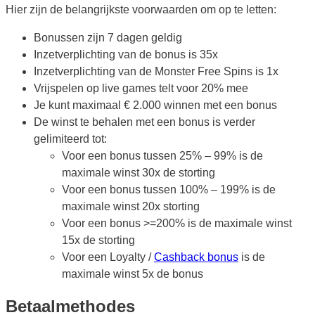
Hier zijn de belangrijkste voorwaarden om op te letten:
Bonussen zijn 7 dagen geldig
Inzetverplichting van de bonus is 35x
Inzetverplichting van de Monster Free Spins is 1x
Vrijspelen op live games telt voor 20% mee
Je kunt maximaal € 2.000 winnen met een bonus
De winst te behalen met een bonus is verder
gelimiteerd tot:
Voor een bonus tussen 25% – 99% is de
maximale winst 30x de storting
Voor een bonus tussen 100% – 199% is de
maximale winst 20x storting
Voor een bonus >=200% is de maximale winst
15x de storting
Voor een Loyalty /
Cashback bonus
is de
maximale winst 5x de bonus
Betaalmethodes