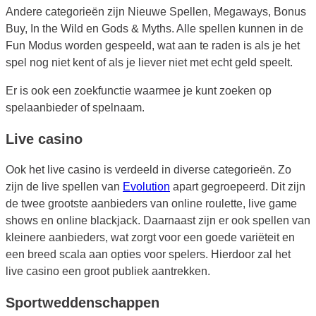
Andere categorieën zijn Nieuwe Spellen, Megaways, Bonus
Buy, In the Wild en Gods & Myths. Alle spellen kunnen in de
Fun Modus worden gespeeld, wat aan te raden is als je het
spel nog niet kent of als je liever niet met echt geld speelt.
Er is ook een zoekfunctie waarmee je kunt zoeken op
spelaanbieder of spelnaam.
Live casino
Ook het live casino is verdeeld in diverse categorieën. Zo
zijn de live spellen van
Evolution
apart gegroepeerd. Dit zijn
de twee grootste aanbieders van online roulette, live game
shows en online blackjack. Daarnaast zijn er ook spellen van
kleinere aanbieders, wat zorgt voor een goede variëteit en
een breed scala aan opties voor spelers. Hierdoor zal het
live casino een groot publiek aantrekken.
Sportweddenschappen