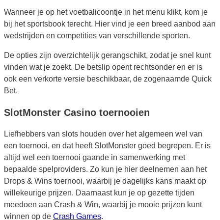
Wanneer je op het voetbalicoontje in het menu klikt, kom je
bij het sportsbook terecht. Hier vind je een breed aanbod aan
wedstrijden en competities van verschillende sporten.
De opties zijn overzichtelijk gerangschikt, zodat je snel kunt
vinden wat je zoekt. De betslip opent rechtsonder en er is
ook een verkorte versie beschikbaar, de zogenaamde Quick
Bet.
SlotMonster Casino toernooien
Liefhebbers van slots houden over het algemeen wel van
een toernooi, en dat heeft SlotMonster goed begrepen. Er is
altijd wel een toernooi gaande in samenwerking met
bepaalde spelproviders. Zo kun je hier deelnemen aan het
Drops & Wins toernooi, waarbij je dagelijks kans maakt op
willekeurige prijzen. Daarnaast kun je op gezette tijden
meedoen aan Crash & Win, waarbij je mooie prijzen kunt
winnen op de
Crash Games
.