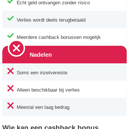
Echt geld ontvangen zonder risico
Verlies wordt deels terugbetaald
Meerdere cashback bonussen mogelijk
Nadelen
Soms een inzetvereiste
Alleen beschikbaar bij verlies
Meestal een laag bedrag
Wie kan een cashback bonus