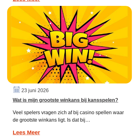
23 juni 2026
Wat is mijn grootste winkans bij kansspelen?
Veel spelers vragen zich af bij casino spellen waar
de grootste winkans ligt. Is dat bij…
Lees Meer