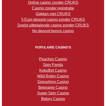
Online casino zonder CRUKS
Casino zonder registratie
Gokken met CRUKS
5 Euro deposit casino zonder CRUKS
Snelst uitbetalende casino zonder CRUKS
No deposit bonus casino
POPULAIRE CASINO'S
Peaches Casino
Spin Panda
KokoBet Casino
Wild Robin Casino
Spinorhino Casino
Betoranje Casino
Super Spin Casino
Betory Casino