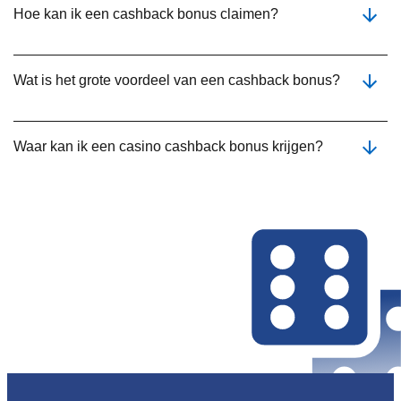
Hoe kan ik een cashback bonus claimen?
bijvoorbeeld welkomstbonussen of stortingsbonussen.
Gemiddeld kun je een cashback van 5% tot 20%
verwachten. Maar er zijn online casino’s die hogere
Je claimt een cashback bonus door je in te schrijven bij
Wat is het grote voordeel van een cashback bonus?
bonussen aanbieden.
het online casino en een inzet te plaatsen. Vervolgens
activeer je de bonus. Als je de weddenschap verliest,
krijg je je geld of een deel van je geld automatisch op je
Wanneer je verliest krijg je je geld of een deel daarvan
Waar kan ik een casino cashback bonus krijgen?
account gestort.
terugbetaald. Met dit gratis speelgeld maak je weer kans
om geld te winnen.
Heel veel online casino’s bieden cashback bonussen
aan. Je vindt deze bonus als aanbieding tussen de
reguliere bonussen op de promotie pagina van het
casino. Zo staan crypto casino’s bekend om hun
cashback bonussen. Deze worden meestal wekelijks
toegekend, maar het kan ook dagelijks zijn. Bekijk onze
casino top 10
voor de beste opties.