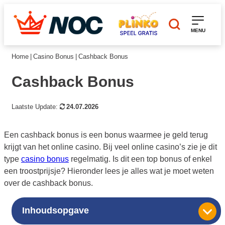
MENU
Home
|
Casino Bonus
|
Cashback Bonus
Cashback Bonus
Laatste Update:
24.07.2026
Een cashback bonus is een bonus waarmee je geld terug
krijgt van het online casino. Bij veel online casino’s zie je dit
type
casino bonus
regelmatig. Is dit een top bonus of enkel
een troostprijsje? Hieronder lees je alles wat je moet weten
over de cashback bonus.
Inhoudsopgave