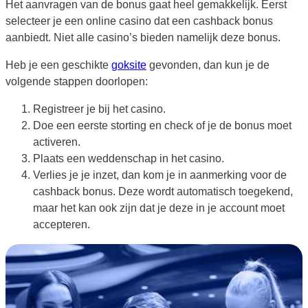
Het aanvragen van de bonus gaat heel gemakkelijk. Eerst
selecteer je een online casino dat een cashback bonus
aanbiedt. Niet alle casino’s bieden namelijk deze bonus.
Heb je een geschikte
goksite
gevonden, dan kun je de
volgende stappen doorlopen:
Registreer je bij het casino.
Doe een eerste storting en check of je de bonus moet
activeren.
Plaats een weddenschap in het casino.
Verlies je je inzet, dan kom je in aanmerking voor de
cashback bonus. Deze wordt automatisch toegekend,
maar het kan ook zijn dat je deze in je account moet
accepteren.