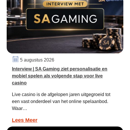
5 augustus 2026
Interview | SA Gaming ziet personalisatie en
mobiel spelen als volgende stap voor live
casino
Live casino is de afgelopen jaren uitgegroeid tot
een vast onderdeel van het online spelaanbod.
Waar…
Lees Meer