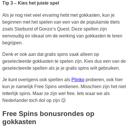
Tip 3 – Kies het juiste spel
Als je nog niet veel ervaring hebt met gokkasten, kun je
beginnen met het spelen van een van de populairste titels
zoals Starburst of Gonzo’s Quest. Deze spellen zijn
eenvoudig en ideaal om de werking van gokkasten te leren
begrijpen.
Denk er ook aan dat gratis spins vaak alleen op
geselecteerde gokkasten te spelen zijn. Kies dus een van de
geselecteerde spellen als je je gratis spins wilt gebruiken.
Je kunt overigens ook spellen als
Plinko
proberen, ook hier
kun je namelijk Free Spins verdienen. Misschien zijn het niet
letterlijk spins. Maar ze zijn wel free. Iets waar we als
Nederlander toch dol op zijn 😉
Free Spins bonusrondes op
gokkasten