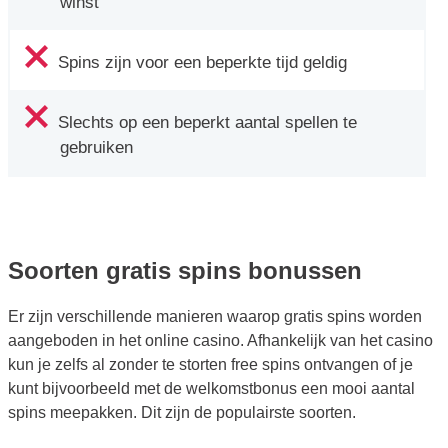
winst
Spins zijn voor een beperkte tijd geldig
Slechts op een beperkt aantal spellen te
gebruiken
Soorten gratis spins bonussen
Er zijn verschillende manieren waarop gratis spins worden
aangeboden in het online casino. Afhankelijk van het casino
kun je zelfs al zonder te storten free spins ontvangen of je
kunt bijvoorbeeld met de welkomstbonus een mooi aantal
spins meepakken. Dit zijn de populairste soorten.