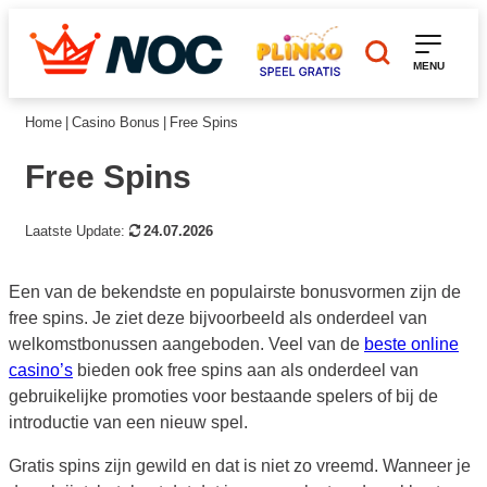
MENU
Home
|
Casino Bonus
|
Free Spins
Free Spins
Laatste Update:
24.07.2026
Een van de bekendste en populairste bonusvormen zijn de
free spins. Je ziet deze bijvoorbeeld als onderdeel van
welkomstbonussen aangeboden. Veel van de
beste online
casino’s
bieden ook free spins aan als onderdeel van
gebruikelijke promoties voor bestaande spelers of bij de
introductie van een nieuw spel.
Gratis spins zijn gewild en dat is niet zo vreemd. Wanneer je