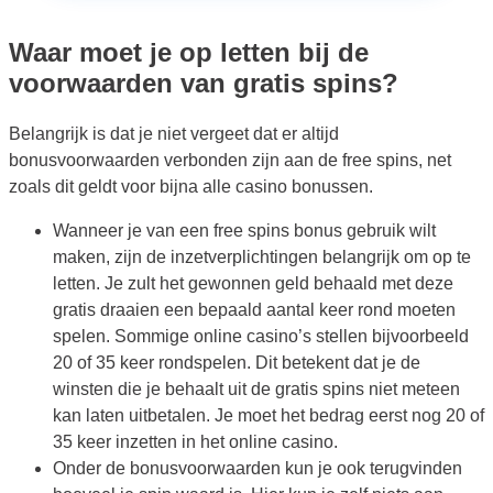
Waar moet je op letten bij de
voorwaarden van gratis spins?
Belangrijk is dat je niet vergeet dat er altijd
bonusvoorwaarden verbonden zijn aan de free spins, net
zoals dit geldt voor bijna alle casino bonussen.
Wanneer je van een free spins bonus gebruik wilt
maken, zijn de inzetverplichtingen belangrijk om op te
letten. Je zult het gewonnen geld behaald met deze
gratis draaien een bepaald aantal keer rond moeten
spelen. Sommige online casino’s stellen bijvoorbeeld
20 of 35 keer rondspelen. Dit betekent dat je de
winsten die je behaalt uit de gratis spins niet meteen
kan laten uitbetalen. Je moet het bedrag eerst nog 20 of
35 keer inzetten in het online casino.
Onder de bonusvoorwaarden kun je ook terugvinden