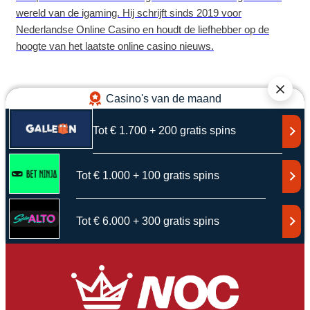
wereld van de igaming. Hij schrijft sinds 2019 voor
Nederlandse Online Casino en houdt de liefhebber op de
hoogte van het laatste online casino nieuws.
Casino's van de maand
Close
Tot € 1.700 + 200 gratis spins
Tot € 1.000 + 100 gratis spins
Tot € 6.000 + 300 gratis spins