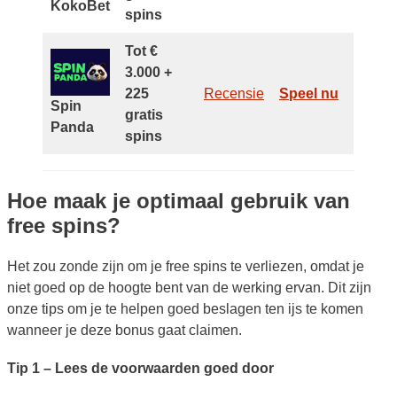
KokoBet
spins
Tot €
3.000 +
225
Recensie
Speel nu
Spin
gratis
Panda
spins
Hoe maak je optimaal gebruik van
free spins?
Het zou zonde zijn om je free spins te verliezen, omdat je
niet goed op de hoogte bent van de werking ervan. Dit zijn
onze tips om je te helpen goed beslagen ten ijs te komen
wanneer je deze bonus gaat claimen.
Tip 1 – Lees de voorwaarden goed door