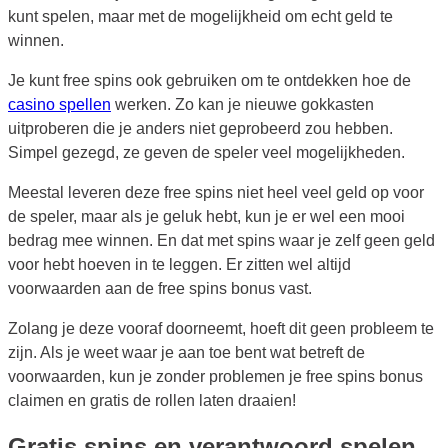
kunt spelen, maar met de mogelijkheid om echt geld te
winnen.
Je kunt free spins ook gebruiken om te ontdekken hoe de
casino spellen
werken. Zo kan je nieuwe gokkasten
uitproberen die je anders niet geprobeerd zou hebben.
Simpel gezegd, ze geven de speler veel mogelijkheden.
Meestal leveren deze free spins niet heel veel geld op voor
de speler, maar als je geluk hebt, kun je er wel een mooi
bedrag mee winnen. En dat met spins waar je zelf geen geld
voor hebt hoeven in te leggen. Er zitten wel altijd
voorwaarden aan de free spins bonus vast.
Zolang je deze vooraf doorneemt, hoeft dit geen probleem te
zijn. Als je weet waar je aan toe bent wat betreft de
voorwaarden, kun je zonder problemen je free spins bonus
claimen en gratis de rollen laten draaien!
Gratis spins en verantwoord spelen