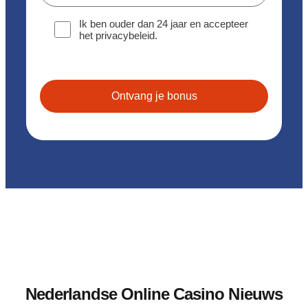
Ik ben ouder dan 24 jaar en accepteer
het privacybeleid.
Nederlandse Online Casino Nieuws