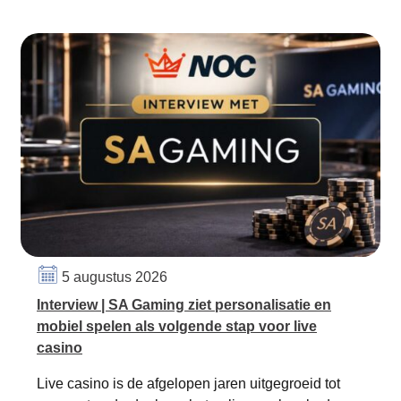
5 augustus 2026
Interview | SA Gaming ziet personalisatie en
mobiel spelen als volgende stap voor live
casino
Live casino is de afgelopen jaren uitgegroeid tot