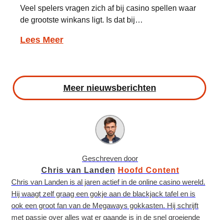
Veel spelers vragen zich af bij casino spellen waar
de grootste winkans ligt. Is dat bij…
Lees Meer
Meer nieuwsberichten
Geschreven door
Chris van Landen
Hoofd Content
Chris van Landen is al jaren actief in de online casino wereld.
Hij waagt zelf graag een gokje aan de blackjack tafel en is
ook een groot fan van de Megaways gokkasten. Hij schrijft
met passie over alles wat er gaande is in de snel groeiende