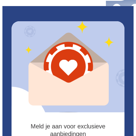
Meld je aan voor exclusieve
aanbiedingen