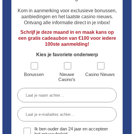
Kom in aanmerking voor exclusieve bonussen,
aanbiedingen en het laatste casino nieuws.
Ontvang alle informatie direct in je inbox!
Schrijf je deze maand in en maak kans op
een gratis cadeaubon van €100 voor iedere
100ste aanmelding!
Kies je favoriete onderwerp
Bonussen
Nieuwe
Casino Nieuws
Casino’s
Ik ben ouder dan 24 jaar en accepteer
het privacybeleid.