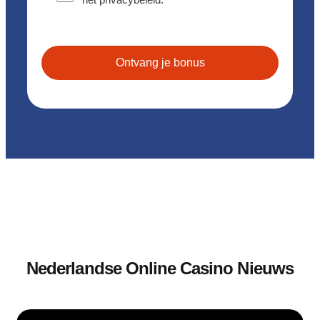
Nederlandse Online Casino Nieuws