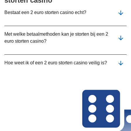
storten casino
Bestaat een 2 euro storten casino echt?
Nee, er is geen enkel casino waar je een 2 euro storting
Met welke betaalmethoden kan je storten bij een 2
kan maken. Het minimum is meestal vastgesteld op € 10
euro storten casino?
of € 20. Er zijn echter wel vele alternatieven.
De casino’s waar je een lage storting kan maken,
Hoe weet ik of een 2 euro storten casino veilig is?
accepteren een reeks aan verschillende methoden.
Hierbij kan je onder andere denken aan een storting
direct met je Nederlandse bankrekening, crypto valuta
Dit ontdek je door de reviews op onze website te lezen.
en credit cards.
Daar vind je terug of wij het casino als veilig en
betrouwbaar hebben beoordeeld, of dat je misschien
toch wat voorzichtiger moet zijn.