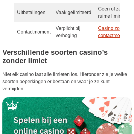
Geen of zeer
Uitbetalingen
Vaak gelimiteerd
ruime limieten
Verplicht bij
Casino zonder
Contactmoment
verhoging
contactmomente
Verschillende soorten casino’s
zonder limiet
Niet elk casino laat alle limieten los. Hieronder zie je welke
soorten beperkingen er bestaan en waar je ze kunt
vermijden.