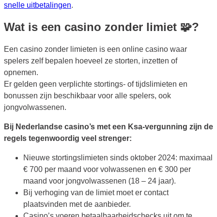
snelle uitbetalingen
.
Wat is een casino zonder limiet 🧩?
Een casino zonder limieten is een online casino waar
spelers zelf bepalen hoeveel ze storten, inzetten of
opnemen.
Er gelden geen verplichte stortings- of tijdslimieten en
bonussen zijn beschikbaar voor alle spelers, ook
jongvolwassenen.
Bij Nederlandse casino’s met een Ksa-vergunning zijn de
regels tegenwoordig veel strenger:
Nieuwe stortingslimieten sinds oktober 2024: maximaal
€ 700 per maand voor volwassenen en € 300 per
maand voor jongvolwassenen (18 – 24 jaar).
Bij verhoging van de limiet moet er contact
plaatsvinden met de aanbieder.
Casino’s voeren betaalbaarheidschecks uit om te