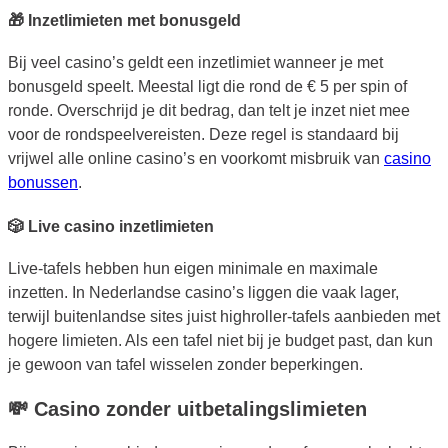
🎁 Inzetlimieten met bonusgeld
Bij veel casino’s geldt een inzetlimiet wanneer je met
bonusgeld speelt. Meestal ligt die rond de € 5 per spin of
ronde. Overschrijd je dit bedrag, dan telt je inzet niet mee
voor de rondspeelvereisten. Deze regel is standaard bij
vrijwel alle online casino’s en voorkomt misbruik van
casino
bonussen
.
🎲 Live casino inzetlimieten
Live-tafels hebben hun eigen minimale en maximale
inzetten. In Nederlandse casino’s liggen die vaak lager,
terwijl buitenlandse sites juist highroller-tafels aanbieden met
hogere limieten. Als een tafel niet bij je budget past, dan kun
je gewoon van tafel wisselen zonder beperkingen.
💸 Casino zonder uitbetalingslimieten