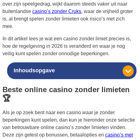
over zijn speelgedrag, wijkt daarom steeds vaker uit naar
buitenlandse
casino’s zonder Cruks
, waar de vrijheid groter
is, al brengt spelen zonder limieten ook risico’s met zich
mee.
In dit artikel lees je wat een casino zonder limiet precies is,
hoe de regelgeving in 2026 is veranderd en waar je nog
veilig kunt spelen zonder onnodige beperkingen.
Inhoudsopgave
Beste online casino zonder limieten
🏆
Als je op zoek bent naar een casino waar je zonder
beperkingen kunt spelen, dan kun je hieronder onze selectie
van betrouwbare online casino’s zonder limieten vinden.
Deze zijn getest op bonussen, betaalopties en
casino’s met