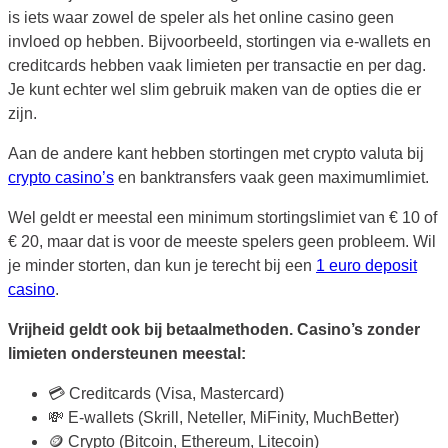
is iets waar zowel de speler als het online casino geen
invloed op hebben. Bijvoorbeeld, stortingen via e-wallets en
creditcards hebben vaak limieten per transactie en per dag.
Je kunt echter wel slim gebruik maken van de opties die er
zijn.
Aan de andere kant hebben stortingen met crypto valuta bij
crypto casino’s
en banktransfers vaak geen maximumlimiet.
Wel geldt er meestal een minimum stortingslimiet van € 10 of
€ 20, maar dat is voor de meeste spelers geen probleem. Wil
je minder storten, dan kun je terecht bij een
1 euro deposit
casino
.
Vrijheid geldt ook bij betaalmethoden. Casino’s zonder
limieten ondersteunen meestal:
💳 Creditcards (Visa, Mastercard)
💸 E-wallets (Skrill, Neteller, MiFinity, MuchBetter)
🪙 Crypto (Bitcoin, Ethereum, Litecoin)