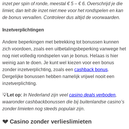
inzet per spin of ronde, meestal € 5 – € 6. Overschrijd je die
limiet, dan telt de inzet niet mee voor het rondspelen en kan
de bonus vervallen. Controleer dus altijd de voorwaarden.
Inzetverplichtingen
Andere beperkingen met betrekking tot bonussen kunnen
zich voordoen, zoals een uitbetalingsbeperking vanwege het
nog niet volledig rondspelen van je bonus. Helaas is hier
weinig aan te doen. Je kunt wel kiezen voor een bonus
zonder inzetverplichting, zoals een
cashback bonus
.
Dergelijke bonussen hebben namelijk vrijwel nooit een
inzetverplichting.
💡
Let op:
In Nederland zijn veel
casino deals verboden
,
waaronder cashbackbonussen die bij buitenlandse casino’s
zonder limieten nog steeds populair zijn
.
💔 Casino zonder verlieslimieten