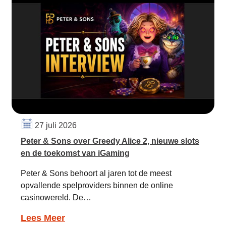
27 juli 2026
Peter & Sons over Greedy Alice 2, nieuwe slots
en de toekomst van iGaming
Peter & Sons behoort al jaren tot de meest
opvallende spelproviders binnen de online
casinowereld. De…
Lees Meer