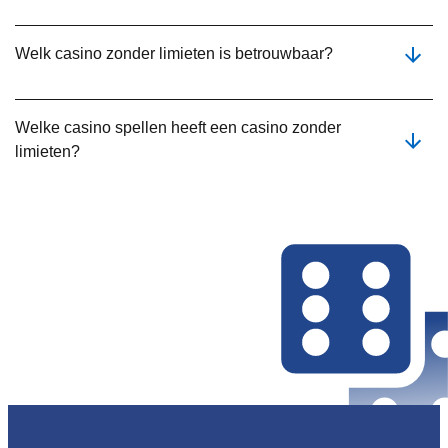
of Curaçao eGaming. Controleer altijd of de site
gebruikmaakt van SSL-beveiliging en eerlijke
Ja, vrijwel altijd. Spelers krijgen bij casino’s zonder
Welk casino zonder limieten is betrouwbaar?
spelproviders.
limieten meestal hogere welkomstbonussen dan bij
Nederlandse aanbieders.Vaak zijn deze verdeeld over
💡
Speel verantwoord en alleen voor recreatieve
meerdere stortingen en inclusief cashback of free spins.
Wij van NederlandseOnlineCasino hebben de beste
doeleinden.
Welke casino spellen heeft een casino zonder
Ook jongvolwassenen (18 – 24 jaar) komen hier
online casino’s zonder limieten uitgebreid getest. Kijk
limieten?
gewoon in aanmerking voor bonussen, iets wat bij Ksa-
op onze aanbevolen lijst van veilige casino’s zonder
casino’s niet is toegestaan.
Cruks en lees de recensies voordat je begint met
spelen. Zo weet je zeker dat je kiest voor een
Je kunt hier casino spellen zoals slots, RNG tafelspellen
betrouwbare aanbieder met snelle uitbetalingen en
en online gokkasten spelen. Tevens zijn er live casino
eerlijke voorwaarden.
spellen zoals roulette, baccarat en blackjack. Een groot
aantal casino’s zonder limieten heeft ook een
sportsbook, eSports,
crash games
en virtuele spellen.