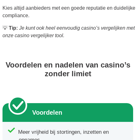
Kies altijd aanbieders met een goede reputatie en duidelijke
compliance.
💡
Tip:
Je kunt ook heel eenvoudig casino’s vergelijken met
onze casino vergelijker tool.
Voordelen en nadelen van casino’s
zonder limiet
Voordelen
Meer vrijheid bij stortingen, inzetten en
opnames