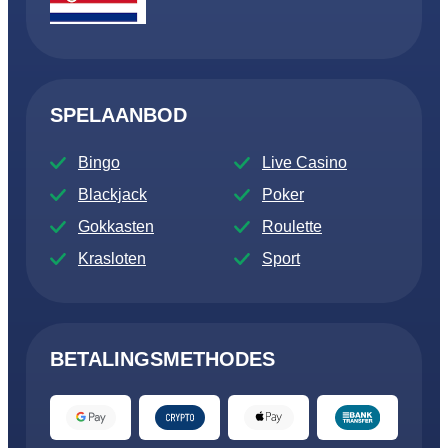
SPELAANBOD
Bingo
Live Casino
Blackjack
Poker
Gokkasten
Roulette
Krasloten
Sport
BETALINGS­METHODES