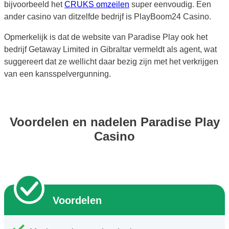
bijvoorbeeld het
CRUKS omzeilen
super eenvoudig. Een
ander casino van ditzelfde bedrijf is PlayBoom24 Casino.
Opmerkelijk is dat de website van Paradise Play ook het
bedrijf Getaway Limited in Gibraltar vermeldt als agent, wat
suggereert dat ze wellicht daar bezig zijn met het verkrijgen
van een kansspelvergunning.
Voordelen en nadelen Paradise Play
Casino
Voordelen