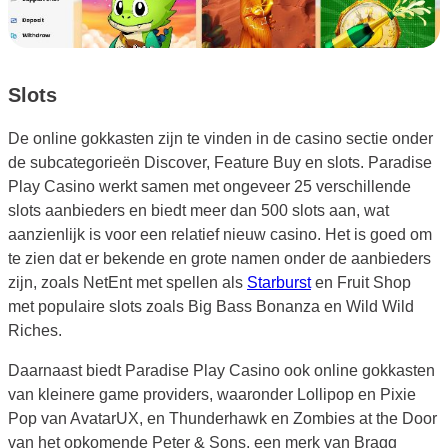
Slots
De online gokkasten zijn te vinden in de casino sectie onder
de subcategorieën Discover, Feature Buy en slots. Paradise
Play Casino werkt samen met ongeveer 25 verschillende
slots aanbieders en biedt meer dan 500 slots aan, wat
aanzienlijk is voor een relatief nieuw casino. Het is goed om
te zien dat er bekende en grote namen onder de aanbieders
zijn, zoals NetEnt met spellen als
Starburst
en Fruit Shop
met populaire slots zoals Big Bass Bonanza en Wild Wild
Riches.
Daarnaast biedt Paradise Play Casino ook online gokkasten
van kleinere game providers, waaronder Lollipop en Pixie
Pop van AvatarUX, en Thunderhawk en Zombies at the Door
van het opkomende Peter & Sons, een merk van Bragg