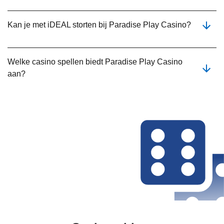
high rollers mooi uitpakken.
Ja, je kunt je gewoon hier registreren, storten en spelen.
Kan je met iDEAL storten bij Paradise Play Casino?
Nederlandse spelers worden hier geaccepteerd maar
houdt er wel rekening mee dat dit is een
casino zonder
cruks
is.
Nee, dat is niet mogelijk. Wel kan je een direct transfer
Welke casino spellen biedt Paradise Play Casino
doen van je Nederlandse bankrekening, dit is net zo
aan?
snel en veilig als iDEAL.
Je kunt hier zowel casino spellen zoals online
gokkasten en slots, als live casino spellen en een
sportsbook aantreffen. Ieder type speler vindt hier dus
iets van zijn gading.