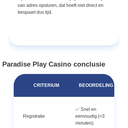
van adres opsturen, dat hoeft niet direct en
bespaart dus tijd.
Paradise Play Casino conclusie
CRITERIUM
BEOORDELING
✅ Snel en
Registratie
eenvoudig (<3
minuten).