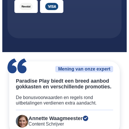
Mening van onze expert
Paradise Play biedt een breed aanbod
gokkasten en verschillende promoties.
De bonusvoorwaarden en regels rond
uitbetalingen verdienen extra aandacht.
Annette Waagmeester
Content Schrijver