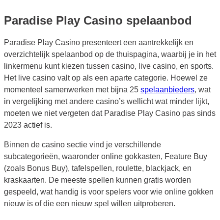
Paradise Play Casino spelaanbod
Paradise Play Casino presenteert een aantrekkelijk en
overzichtelijk spelaanbod op de thuispagina, waarbij je in het
linkermenu kunt kiezen tussen casino, live casino, en sports.
Het live casino valt op als een aparte categorie. Hoewel ze
momenteel samenwerken met bijna 25
spelaanbieders
, wat
in vergelijking met andere casino’s wellicht wat minder lijkt,
moeten we niet vergeten dat Paradise Play Casino pas sinds
2023 actief is.
Binnen de casino sectie vind je verschillende
subcategorieën, waaronder online gokkasten, Feature Buy
(zoals Bonus Buy), tafelspellen, roulette, blackjack, en
kraskaarten. De meeste spellen kunnen gratis worden
gespeeld, wat handig is voor spelers voor wie online gokken
nieuw is of die een nieuw spel willen uitproberen.