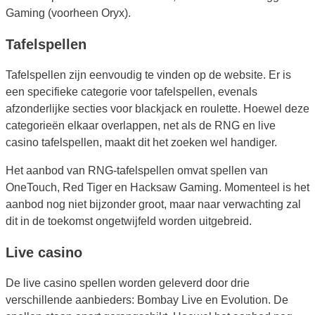
Gaming (voorheen Oryx).
Tafelspellen
Tafelspellen zijn eenvoudig te vinden op de website. Er is
een specifieke categorie voor tafelspellen, evenals
afzonderlijke secties voor blackjack en roulette. Hoewel deze
categorieën elkaar overlappen, net als de RNG en live
casino tafelspellen, maakt dit het zoeken wel handiger.
Het aanbod van RNG-tafelspellen omvat spellen van
OneTouch, Red Tiger en Hacksaw Gaming. Momenteel is het
aanbod nog niet bijzonder groot, maar naar verwachting zal
dit in de toekomst ongetwijfeld worden uitgebreid.
Live casino
De live casino spellen worden geleverd door drie
verschillende aanbieders: Bombay Live en Evolution. De