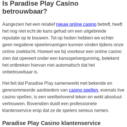
Is Paradise Play Casino
betrouwbaar?
Aangezien het een relatief
nieuw online casino
betreft, heeft
het nog niet echt de kans gehad om een uitgebreide
reputatie op te bouwen. Tot op heden hebben we echter
geen negatieve speelervaringen kunnen vinden tijdens onze
online zoektocht. Hoewel we bij voorkeur een online casino
zien dat opereert onder een kansspelvergunning, betekent
het ontbreken hiervan niet automatisch dat het
onbetrouwbaar is.
Het feit dat Paradise Play samenwerkt met bekende en
gerenommeerde aanbieders van
casino spellen
, evenals live
casino spellen, is een veelbelovend teken en wekt absoluut
vertrouwen. Bovendien duidt een professionele
klantenservice erop dat ze de spelers serieus nemen.
Paradise Play Casino klantenservice