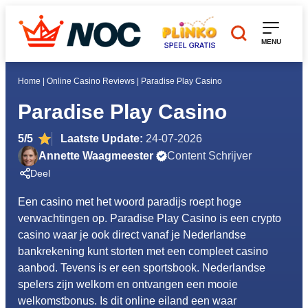
MENU
Home
|
Online Casino Reviews
|
Paradise Play Casino
Paradise Play Casino
5/5
Laatste Update:
24-07-2026
Annette Waagmeester
Content Schrijver
Deel
Een casino met het woord paradijs roept hoge
verwachtingen op. Paradise Play Casino is een crypto
casino waar je ook direct vanaf je Nederlandse
bankrekening kunt storten met een compleet casino
aanbod. Tevens is er een sportsbook. Nederlandse
spelers zijn welkom en ontvangen een mooie
welkomstbonus. Is dit online eiland een waar