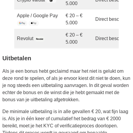
5.000
Apple / Google Pay
€ 20 – €
Direct beschikbaa
5.000
€ 20 – €
Revolut
Direct beschikbaa
5.000
Uitbetalen
Als je een bonus hebt geclaimd maar het niet is gelukt om
deze rond te spelen, of als je ervoor kiest dit niet te doen, kun
je nog steeds een uitbetaling aanvragen. In dit geval worden
echter de bonus en de winst die je hebt gemaakt met de
bonus van je uitbetaling afgetrokken.
De minimale uitbetaling is in alle gevallen € 20, wat fijn laag
is. Als je in één keer of cumulatief het bedrag van € 2000
bereikt, moet je het KYC of verificatieproces doorlopen.
Tijdens dit proces wordt je gevraagd om bepaalde