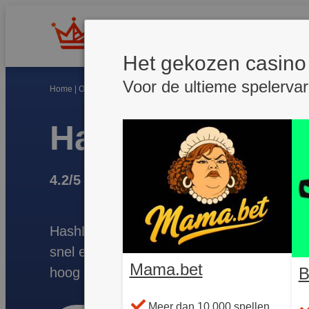
Het gekozen casino 
Voor de ultieme spelervar
Home
|
Online Casino Reviews
|
HashLucky Casino
HashLucky Cas
4.2/5
Annette Waagmee
HashLucky Casino biedt je de keuze uit vi
snel en eenvoudig, en je kunt storten met 
Mama.bet
B
hoog in het vaandel.
Meer dan 10.000 spellen