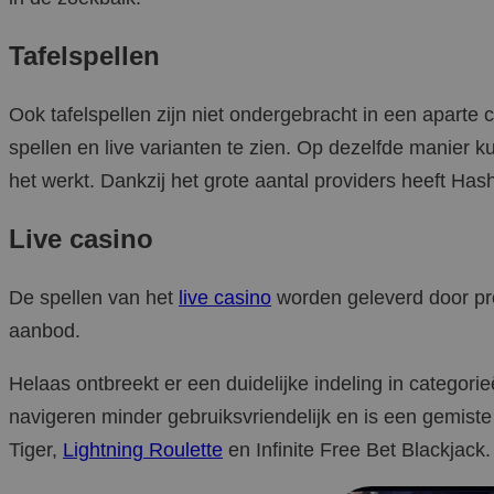
Tafelspellen
Ook tafelspellen zijn niet ondergebracht in een aparte
spellen en live varianten te zien. Op dezelfde manier k
het werkt. Dankzij het grote aantal providers heeft H
Live casino
De spellen van het
live casino
worden geleverd door pro
aanbod.
Helaas ontbreekt er een duidelijke indeling in categori
navigeren minder gebruiksvriendelijk en is een gemiste 
Tiger,
Lightning Roulette
en Infinite Free Bet Blackjack.