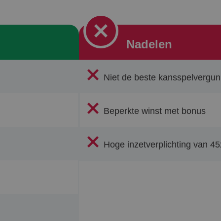
Nadelen
Niet de beste kansspelvergun
Beperkte winst met bonus
Hoge inzetverplichting van 45