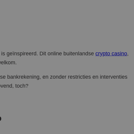
 is geïnspireerd. Dit online buitenlandse
crypto casino
,
welkom.
se bankrekening, en zonder restricties en interventies
ovend, toch?
o