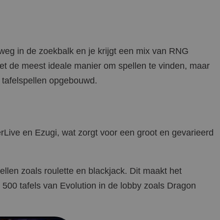
lweg in de zoekbalk en je krijgt een mix van RNG
niet de meest ideale manier om spellen te vinden, maar
e tafelspellen opgebouwd.
Live en Ezugi, wat zorgt voor een groot en gevarieerd
llen zoals roulette en blackjack. Dit maakt het
n 500 tafels van Evolution in de lobby zoals Dragon