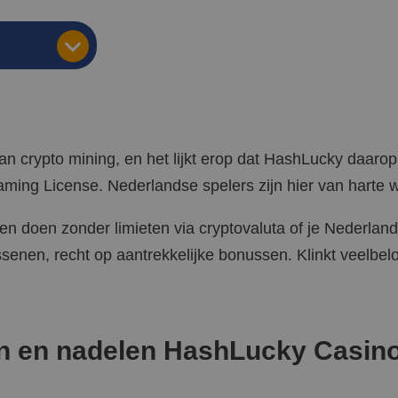
an crypto mining, en het lijkt erop dat HashLucky daarop
aming License. Nederlandse spelers zijn hier van harte 
gen doen zonder limieten via cryptovaluta of je Nederland
senen, recht op aantrekkelijke bonussen. Klinkt veelbel
n en nadelen HashLucky Casin