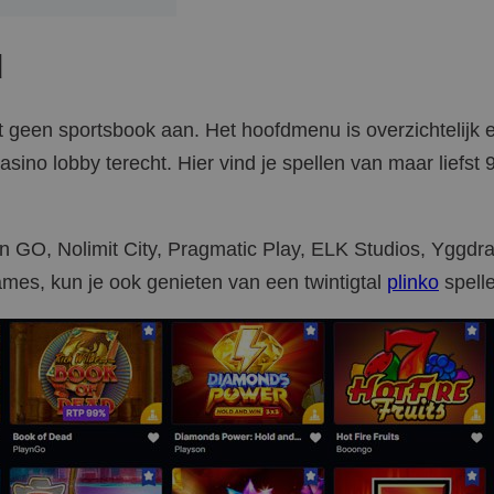
d
edt geen sportsbook aan. Het hoofdmenu is overzichtelijk 
asino lobby terecht. Hier vind je spellen van maar liefs
O, Nolimit City, Pragmatic Play, ELK Studios, Yggdrasil,
games, kun je ook genieten van een twintigtal
plinko
spell