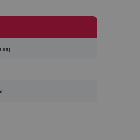
ning
x