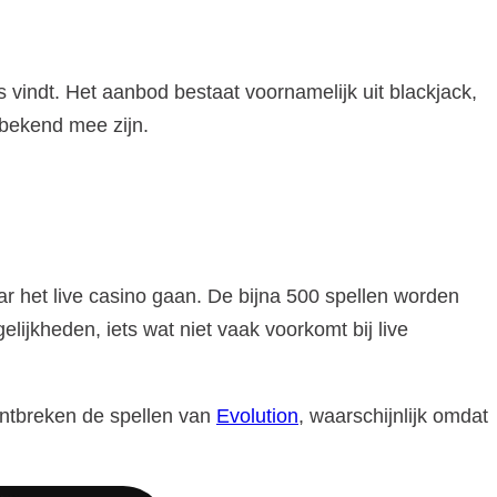
vindt. Het aanbod bestaat voornamelijk uit blackjack,
 bekend mee zijn.
aar het live casino gaan. De bijna 500 spellen worden
lijkheden, iets wat niet vaak voorkomt bij live
 ontbreken de spellen van
Evolution
, waarschijnlijk omdat