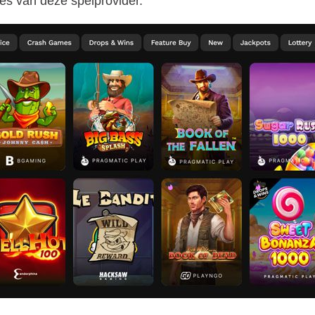
es van deze spelprovider.