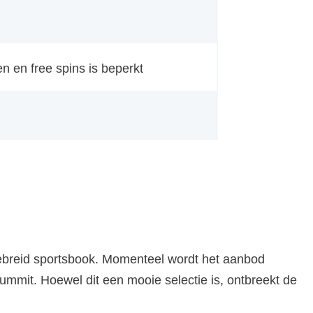
 en free spins is beperkt
gebreid sportsbook. Momenteel wordt het aanbod
Summit. Hoewel dit een mooie selectie is, ontbreekt de