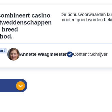
ombineert casino
De bonusvoorwaarden kun
moeten goed worden bek
rtweddenschappen
 breed
bod.
ert
Annette Waagmeester
Content Schrijver