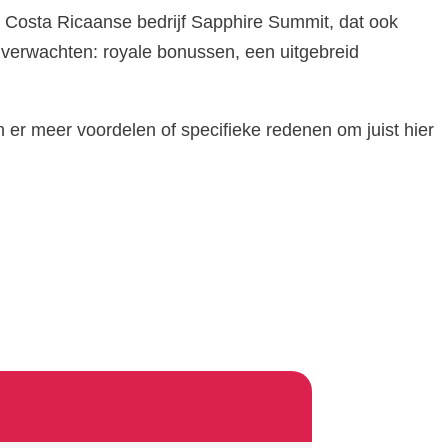
t Costa Ricaanse bedrijf Sapphire Summit, dat ook
verwachten: royale bonussen, een uitgebreid
er meer voordelen of specifieke redenen om juist hier