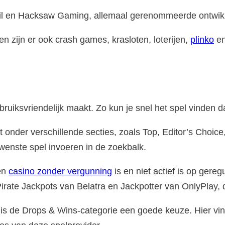
sil en Hacksaw Gaming, allemaal gerenommeerde ontwik
en zijn er ook crash games, krasloten, loterijen,
plinko
en
ebruiksvriendelijk maakt. Zo kun je snel het spel vinden d
ndt onder verschillende secties, zoals Top, Editor’s Choi
gewenste spel invoeren in de zoekbalk.
een
casino zonder vergunning
is en niet actief is op gere
Pirate Jackpots van Belatra en Jackpotter van OnlyPlay, d
s de Drops & Wins-categorie een goede keuze. Hier vin