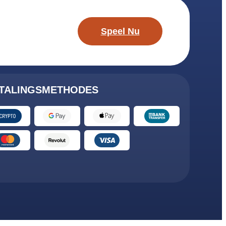
Speel Nu
TALINGS­METHODES