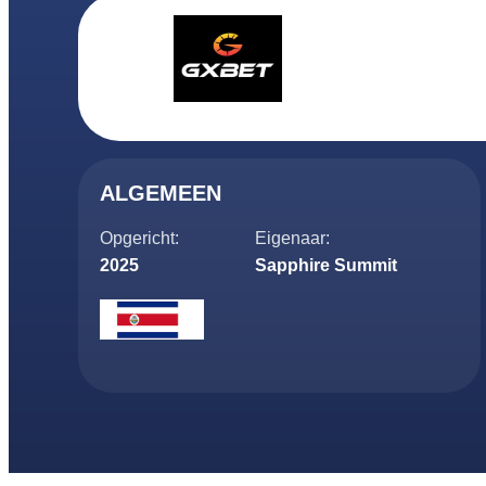
ALGEMEEN
Opgericht:
Eigenaar:
2025
Sapphire Summit