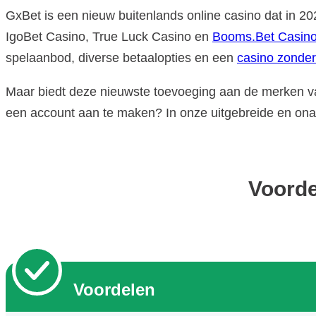
GxBet is een nieuw buitenlands online casino dat in 20
IgoBet Casino, True Luck Casino en
Booms.Bet Casin
spelaanbod, diverse betaalopties en een
casino zond
Maar biedt deze nieuwste toevoeging aan de merken van
een account aan te maken? In onze uitgebreide en onaf
Voorde
Voordelen