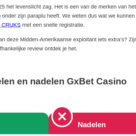
25 het levenslicht zag. Het is een van de merken van he
o
onder zijn paraplu heeft. We weten dus wat we kunnen 
er CRUKS
met een snelle registratie.
 deze Midden-Amerikaanse exploitant iets extra’s? Zijn 
hankelijke review ontdek je het.
len en nadelen GxBet Casino
Nadelen