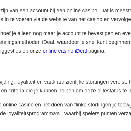
 zijn van een account bij een online casino. Dat is meest
s in te voeren via de website van het casino en vervolge
oef je alleen nog maar je account te bevestigen en eventu
 betalingsmethoden iDeal, waardoor je snel kunt beginnen
suggesties op onze
online casino iDeal
pagina.
wijding, loyaliteit en vaak aanzienlijke stortingen vereis
en criteria die je kunnen helpen om deze elitestatus te 
online casino en het doen van flinke stortingen je toewi
e loyaliteitsprogramma’s”, waarbij spelers punten verza