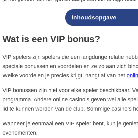
Inhoudsopgave
Wat is een VIP bonus?
VIP spelers zijn spelers die een langdurige relatie he
speciale bonussen en voordelen en ze zo aan zich bin
Welke voordelen je precies krijgt, hangt af van het
onli
VIP bonussen zijn niet voor elke speler beschikbaar. V
programma. Andere online casino’s geven wel alle spe
lid te kunnen worden van de club. Sommige casino’s h
Wanneer je eenmaal een VIP speler bent, kun je genie
evenementen.