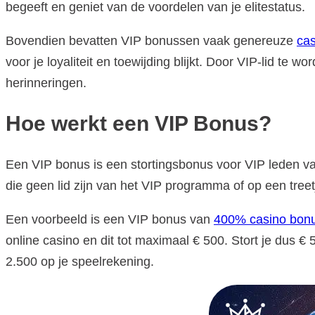
begeeft en geniet van de voordelen van je elitestatus.
Bovendien bevatten VIP bonussen vaak genereuze
ca
voor je loyaliteit en toewijding blijkt. Door VIP-lid te
herinneringen.
Hoe werkt een VIP Bonus?
Een VIP bonus is een stortingsbonus voor VIP leden va
die geen lid zijn van het VIP programma of op een treet
Een voorbeeld is een VIP bonus van
400% casino bon
online casino en dit tot maximaal € 500. Stort je dus € 
2.500 op je speelrekening.