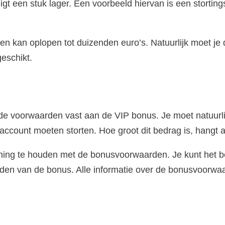
gt een stuk lager. Een voorbeeld hiervan is een stortin
n kan oplopen tot duizenden euro’s. Natuurlijk moet je 
eschikt.
de voorwaarden vast aan de VIP bonus. Je moet natuurli
ccount moeten storten. Hoe groot dit bedrag is, hangt af
ing te houden met de bonusvoorwaarden. Je kunt het bed
rden van de bonus. Alle informatie over de bonusvoorwa
.