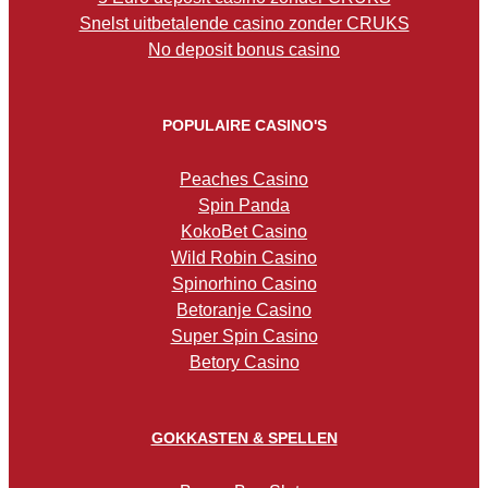
Snelst uitbetalende casino zonder CRUKS
No deposit bonus casino
POPULAIRE CASINO'S
Peaches Casino
Spin Panda
KokoBet Casino
Wild Robin Casino
Spinorhino Casino
Betoranje Casino
Super Spin Casino
Betory Casino
GOKKASTEN & SPELLEN