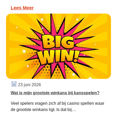
Lees Meer
23 juni 2026
Wat is mijn grootste winkans bij kansspelen?
Veel spelers vragen zich af bij casino spellen waar
de grootste winkans ligt. Is dat bij…