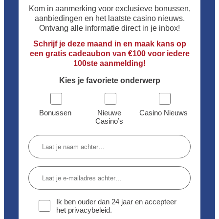
Kom in aanmerking voor exclusieve bonussen,
aanbiedingen en het laatste casino nieuws.
Ontvang alle informatie direct in je inbox!
Schrijf je deze maand in en maak kans op
een gratis cadeaubon van €100 voor iedere
100ste aanmelding!
Kies je favoriete onderwerp
Bonussen
Nieuwe
Casino Nieuws
Casino’s
Ik ben ouder dan 24 jaar en accepteer
het privacybeleid.