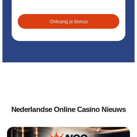
Nederlandse Online Casino Nieuws