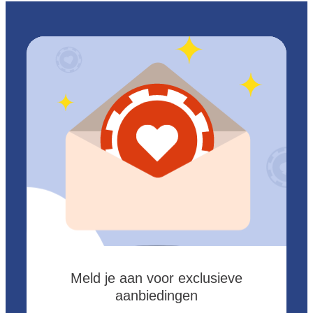
Meld je aan voor exclusieve
aanbiedingen