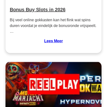
Bonus Buy Slots in 2026
Bij veel online gokkasten kan het flink wat spins
duren voordat je eindelijk de bonusronde vrijspeelt.
…
Lees Meer