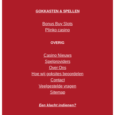
GOKKASTEN & SPELLEN
Bonus Buy Slots
Plinko casino
OVERIG
Casino Nieuws
Spelproviders
Over Ons
Hoe wij goksites beoordelen
Contact
Veelgestelde vragen
Sitemap
Een klacht indienen?