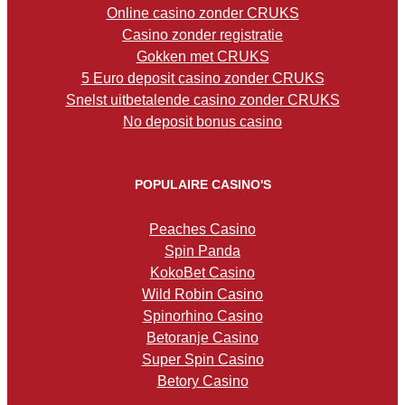
Online casino zonder CRUKS
Casino zonder registratie
Gokken met CRUKS
5 Euro deposit casino zonder CRUKS
Snelst uitbetalende casino zonder CRUKS
No deposit bonus casino
POPULAIRE CASINO'S
Peaches Casino
Spin Panda
KokoBet Casino
Wild Robin Casino
Spinorhino Casino
Betoranje Casino
Super Spin Casino
Betory Casino