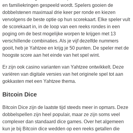
en familiekringen gespeeld wordt. Spelers gooien de
dobbelstenen maximaal drie keer per ronde en kiezen
vervolgens de beste optie op hun scorekaart. Elke speler vult
de scorekaart in, in de loop van een reeks rondes in een
poging om de best mogelijke worpen te krijgen met 13
verschillende combinaties. Als je vijf dezelfde nummers
gooit, heb je Yahtzee en krijg je 50 punten. De speler met de
hoogste score aan het einde van het spel wint.
Er zijn ook casino varianten van Yahtzee ontwikkelt. Deze
variëren van digitale versies van het originele spel tot aan
gokkasten met een Yahtzee thema.
Bitcoin Dice
Bitcoin Dice zijn de laatste tijd steeds meer in opmars. Deze
dobbelspellen zijn heel populair, maar ze zijn soms veel
complexer dan standaard dice games. Over het algemeen
kun je bij Bitcoin dice wedden op een reeks getallen die