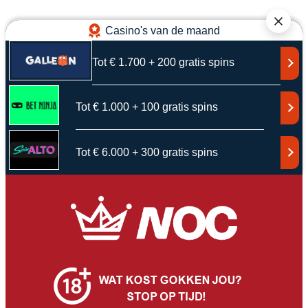
Casino's van de maand
Close
Tot € 1.700 + 200 gratis spins
Tot € 1.000 + 100 gratis spins
Tot € 6.000 + 300 gratis spins