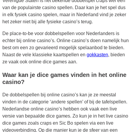
Verenigde Staten is het bekende dobbelspel craps wel een
van de populairste casino spellen. Daar kan je het spel dus
in elk fysiek casino spelen, maar in Nederland vind je zeker
het zeker niet bij alle fysieke casino’s terug.
De place-to-be voor dobbelspellen voor Nederlanders is
echter bij online casino’s. Online casino’s doen namelijk hun
best om een zo gevarieerd mogelijk spelaanbod te bieden.
Naast de vele klassieke kaartspellen en
gokkasten
, bieden
ze vaak ook online dice games aan.
Waar kan je dice games vinden in het online
casino?
De dobbelspellen bij online casino’s kan je ze meestal
vinden in de categorie ‘andere spellen’ of bij de tafelspellen.
Nederlandse online casino’s hebben ook vaak een live
versie van bepaalde dice games. Zo kun je in het live casino
dice games zoals craps en Sic Bo spelen via een live
videoverbinding. Op die manier kun je de sfeer van een