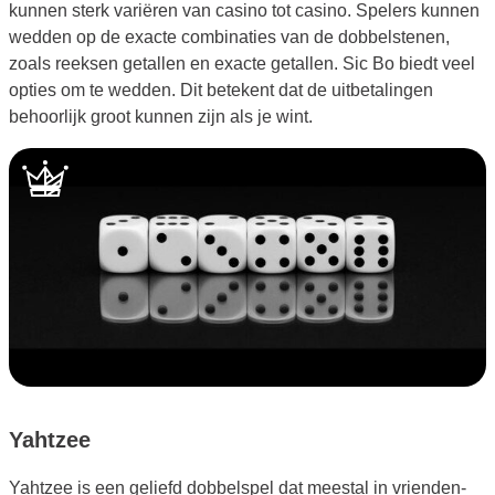
kunnen sterk variëren van casino tot casino. Spelers kunnen
wedden op de exacte combinaties van de dobbelstenen,
zoals reeksen getallen en exacte getallen. Sic Bo biedt veel
opties om te wedden. Dit betekent dat de uitbetalingen
behoorlijk groot kunnen zijn als je wint.
Yahtzee
Yahtzee is een geliefd dobbelspel dat meestal in vrienden-