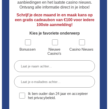
aanbiedingen en het laatste casino nieuws.
Ontvang alle informatie direct in je inbox!
Schrijf je deze maand in en maak kans op
een gratis cadeaubon van €100 voor iedere
100ste aanmelding!
Kies je favoriete onderwerp
Bonussen
Nieuwe
Casino Nieuws
Casino’s
Ik ben ouder dan 24 jaar en accepteer
het privacybeleid.