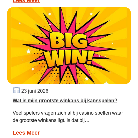
Lees Meer
23 juni 2026
Wat is mijn grootste winkans bij kansspelen?
Veel spelers vragen zich af bij casino spellen waar
de grootste winkans ligt. Is dat bij…
Lees Meer