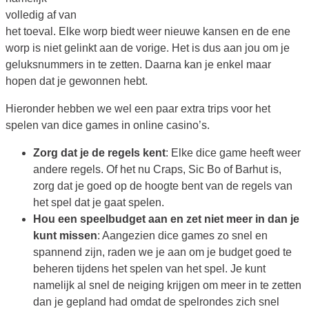
volledig af van
het toeval. Elke worp biedt weer nieuwe kansen en de ene
worp is niet gelinkt aan de vorige. Het is dus aan jou om je
geluksnummers in te zetten. Daarna kan je enkel maar
hopen dat je gewonnen hebt.
Hieronder hebben we wel een paar extra trips voor het
spelen van dice games in online casino’s.
Zorg dat je de regels kent
: Elke dice game heeft weer
andere regels. Of het nu Craps, Sic Bo of Barhut is,
zorg dat je goed op de hoogte bent van de regels van
het spel dat je gaat spelen.
Hou een speelbudget aan en zet niet meer in dan je
kunt missen
: Aangezien dice games zo snel en
spannend zijn, raden we je aan om je budget goed te
beheren tijdens het spelen van het spel. Je kunt
namelijk al snel de neiging krijgen om meer in te zetten
dan je gepland had omdat de spelrondes zich snel