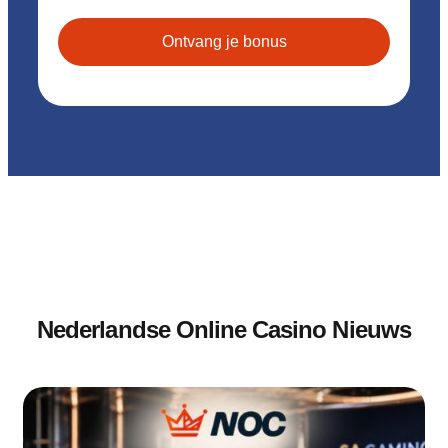
Nederlandse Online Casino Nieuws