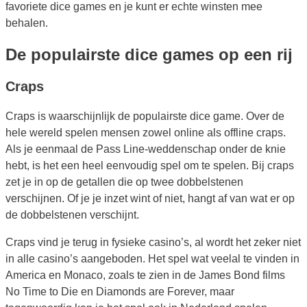
favoriete dice games en je kunt er echte winsten mee
behalen.
De populairste dice games op een rij
Craps
Craps is waarschijnlijk de populairste dice game. Over de
hele wereld spelen mensen zowel online als offline craps.
Als je eenmaal de Pass Line-weddenschap onder de knie
hebt, is het een heel eenvoudig spel om te spelen. Bij craps
zet je in op de getallen die op twee dobbelstenen
verschijnen. Of je je inzet wint of niet, hangt af van wat er op
de dobbelstenen verschijnt.
Craps vind je terug in fysieke casino’s, al wordt het zeker niet
in alle casino’s aangeboden. Het spel wat veelal te vinden in
America en Monaco, zoals te zien in de James Bond films
No Time to Die en Diamonds are Forever, maar