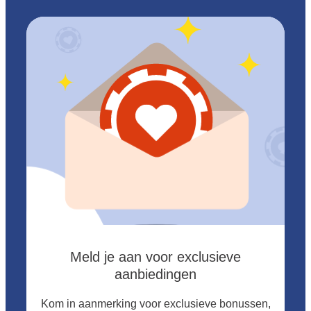
Meld je aan voor exclusieve
aanbiedingen
Kom in aanmerking voor exclusieve bonussen,