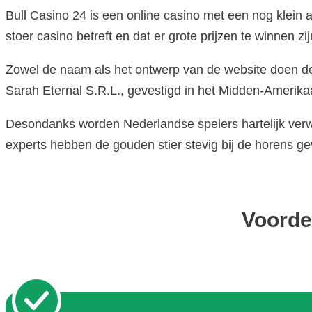
Bull Casino 24 is een online casino met een nog klein a
stoer casino betreft en dat er grote prijzen te winnen zi
Zowel de naam als het ontwerp van de website doen de
Sarah Eternal S.R.L., gevestigd in het Midden-Amerika
Desondanks worden Nederlandse spelers hartelijk verw
experts hebben de gouden stier stevig bij de horens ge
Voorde