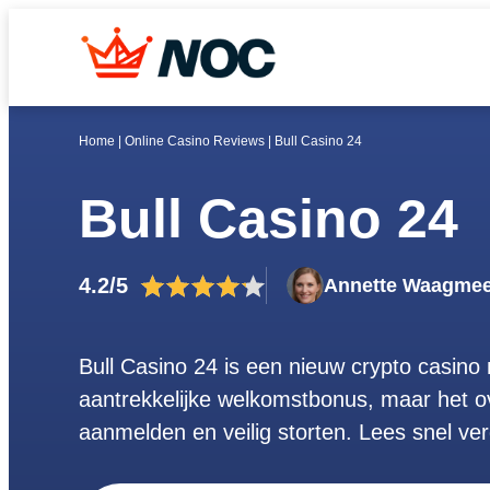
Home
|
Online Casino Reviews
|
Bull Casino 24
Bull Casino 24
4.2/5
Annette Waagmee
Bull Casino 24 is een nieuw crypto casi
aantrekkelijke welkomstbonus, maar het 
aanmelden en veilig storten. Lees snel ver