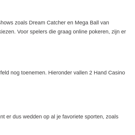
 shows zoals Dream Catcher en Mega Ball van
kiezen. Voor spelers die graag online pokeren, zijn er
twijfeld nog toenemen. Hieronder vallen 2 Hand Casino
nt er dus wedden op al je favoriete sporten, zoals