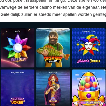
od ook poker, krasspellen en bingo. Deze spellen worde
anwege de eerdere casino merken van de eigenaar. Het a
. Geleidelijk zullen er steeds meer spellen worden geïnt