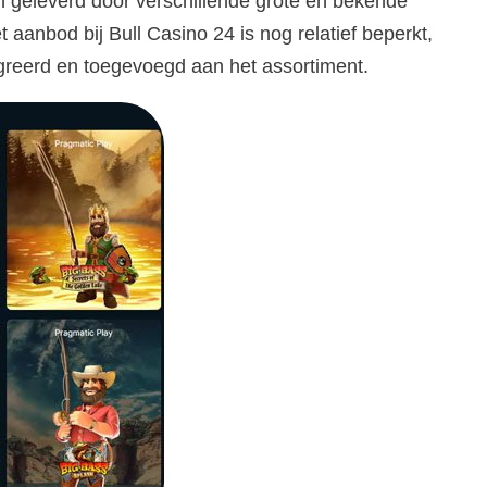
n geleverd door verschillende grote en bekende
anbod bij Bull Casino 24 is nog relatief beperkt,
egreerd en toegevoegd aan het assortiment.