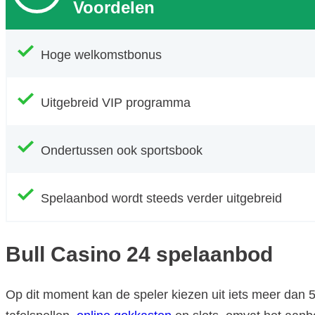
Voordelen
Hoge welkomstbonus
Uitgebreid VIP programma
Ondertussen ook sportsbook
Spelaanbod wordt steeds verder uitgebreid
Bull Casino 24 spelaanbod
Op dit moment kan de speler kiezen uit iets meer dan 5