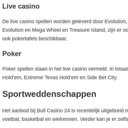
Live casino
De live casino spellen worden geleverd door Evolutio
Evolution en Mega Wheel en Treasure Island, zijn er ook 
ook pokertafels beschikbaar.
Poker
Poker spellen staan in het live casino vermeld. In tota
Hold’em, Extreme Texas Hold’em en Side Bet City.
Sportweddenschappen
Het aanbod bij Bull Casino 24 is recentelijk uitgebreid
voetbal, basketbal en wielrennen. Verder kan je er zel