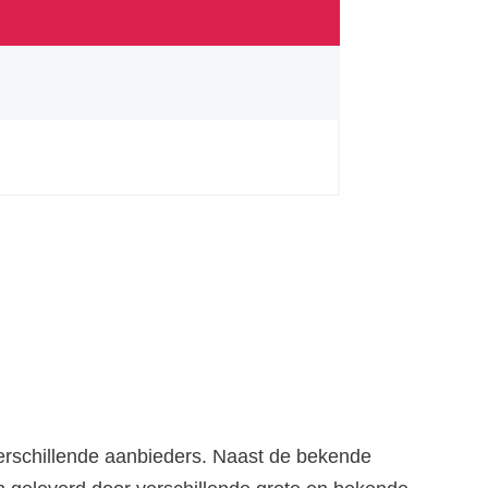
verschillende aanbieders. Naast de bekende