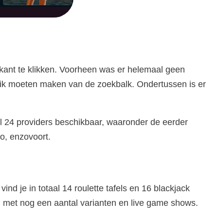
erkant te klikken. Voorheen was er helemaal geen
ebruik moeten maken van de zoekbalk. Ondertussen is er
aal 24 providers beschikbaar, waaronder de eerder
go, enzovoort.
ind je in totaal 14 roulette tafels en 16 blackjack
men met nog een aantal varianten en live game shows.