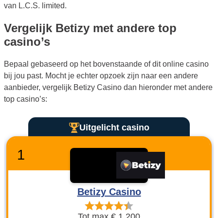
van L.C.S. limited.
Vergelijk Betizy met andere top
casino’s
Bepaal gebaseerd op het bovenstaande of dit online casino
bij jou past. Mocht je echter opzoek zijn naar een andere
aanbieder, vergelijk Betizy Casino dan hieronder met andere
top casino’s:
Uitgelicht casino
1
Betizy Casino
Tot max € 1.200