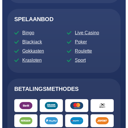
SPELAANBOD
Bingo
Live Casino
Blackjack
Poker
Gokkasten
Roulette
Krasloten
Sport
BETALINGS­METHODES