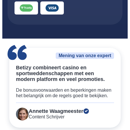
Mening van onze expert
Betizy combineert casino en
sportweddenschappen met een
modern platform en veel promoties.
De bonusvoorwaarden en beperkingen maken
het belangrijk om de regels goed te bekijken.
Annette Waagmeester
Content Schrijver