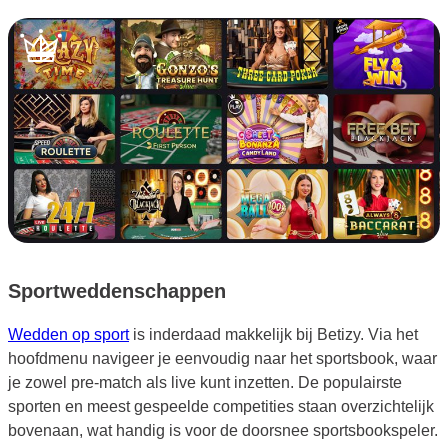
Sportweddenschappen
Wedden op sport
is inderdaad makkelijk bij Betizy. Via het
hoofdmenu navigeer je eenvoudig naar het sportsbook, waar
je zowel pre-match als live kunt inzetten. De populairste
sporten en meest gespeelde competities staan overzichtelijk
bovenaan, wat handig is voor de doorsnee sportsbookspeler.