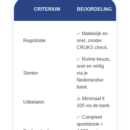
CRITERIUM
BEOORDELING
✅ Makkelijk en
Registratie
snel, zonder
CRUKS check.
✅ Ruime keuze,
snel en veilig
Storten
via je
Nederlandse
bank.
⚠️ Minimaal €
Uitbetalen
100 via de bank.
✅ Compleet
sportsbook +