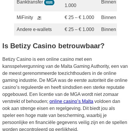
Banktransfer
Binnen 48 uur
1.000
MiFinity
€ 25 – € 1.000
Binnen 24 uur
Andere e-wallets
€ 25 – € 1.000
Binnen 24 uur
Is Betizy Casino betrouwbaar?
Betizy Casino is een online casino met een
kansspelvergunning van de Malta Gaming Authority, een van
de meest gerenommeerde toezichthouders in de online
gaming industrie. De MGA was de eerste autoriteit die online
casino’s reguleerde en heeft sindsdien een sterke reputatie
opgebouwd. Een licentie van de MGA wordt niet zomaar
verstrekt of behouden;
online casino’s Malta
voldoen dan
ook aan strenge eisen en regelgeving. Dit biedt jou als
speler een hoge mate van bescherming, waarbij je
persoonlijke en financiële gegevens veilig zijn en de spellen
worden gecontroleerd op eerlijkheid.