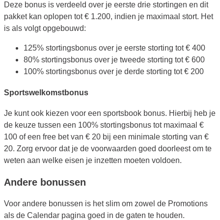
Deze bonus is verdeeld over je eerste drie stortingen en dit
pakket kan oplopen tot € 1.200, indien je maximaal stort. Het
is als volgt opgebouwd:
125% stortingsbonus over je eerste storting tot € 400
80% stortingsbonus over je tweede storting tot € 600
100% stortingsbonus over je derde storting tot € 200
Sportswelkomstbonus
Je kunt ook kiezen voor een sportsbook bonus. Hierbij heb je
de keuze tussen een 100% stortingsbonus tot maximaal €
100 of een free bet van € 20 bij een minimale storting van €
20. Zorg ervoor dat je de voorwaarden goed doorleest om te
weten aan welke eisen je inzetten moeten voldoen.
Andere bonussen
Voor andere bonussen is het slim om zowel de Promotions
als de Calendar pagina goed in de gaten te houden.