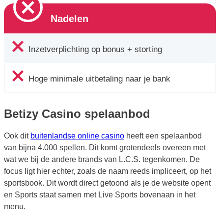
Nadelen
Inzetverplichting op bonus + storting
Hoge minimale uitbetaling naar je bank
Betizy Casino spelaanbod
Ook dit
buitenlandse online casino
heeft een spelaanbod
van bijna 4.000 spellen. Dit komt grotendeels overeen met
wat we bij de andere brands van L.C.S. tegenkomen. De
focus ligt hier echter, zoals de naam reeds impliceert, op het
sportsbook. Dit wordt direct getoond als je de website opent
en Sports staat samen met Live Sports bovenaan in het
menu.